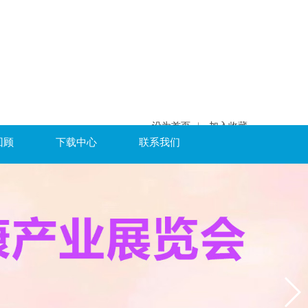
设为首页
|
加入收藏
回顾
下载中心
联系我们
NaN
NaN
NaN
NaN
展会开幕还有:
天
时
分
秒