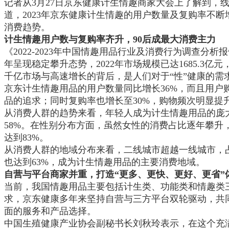
记者从3月27日京东健康计生情趣商家大会上了解到，
道，2023年京东健康计生情趣的用户数量及复购率不
消费趋势。
计生情趣用户数与复购率齐升，90后成最大消费主力
《2022-2023年中国情趣用品行业及消费行为调查
年呈现稳定攀升态势，2022年市场规模已达1685.3亿元，
千亿市场与高速增长的背后，是人们对于“性”健康的需求
京东计生情趣用品的用户数量同比增长36%，而且用户
品的追求；同时复购率也增长至30%，购物频次明显提
从消费人群的趋势来看，年轻人成为计生情趣用品的庞大消
58%。在性别分布方面，虽然女性的消费占比逐年攀升
达到83%。
从消费人群的地域分布来看，二线城市超越一线城市，占
也达到63%，成为计生情趣用品的主要消费地域。
自营与平台商家并重，打造“更多、更快、更好、更省”
当前，我国情趣用品主要包括计生类、功能类和情趣类
求，京东健康多年来坚持自营与三方平台双轮驱动，共
面的服务和产品选择。
中国生殖健康产业协会副秘书长刘秋玲表示，在这个充